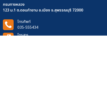
กรมทางหลวง
123 ม.1 ต.ดอนกำยาน อ.เมือง จ.สุพรรณบุรี 72000
โทรศัพท์
035-555434
โทรสาร
035-441041
อีเมล
doh1001@doh.go.th
ติดตามเราได้ที่
จำนวนผู้เข้าชมเว็บไซต์
606