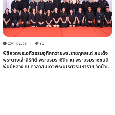
20/11/2568
|
92
พิธีสวดพระอภิธรรมอุทิศถวายพระราชกุศลแด่ สมเด็จ
พระนางเจ้าสิริกิติ์ พระบรมราชินีนาถ พระบรมราชชนนี
พันปีหลวง ณ ศาลาสมเด็จพระนเรศวรมหาราช วัดป่าเล
ไลยก์วรวิหาร