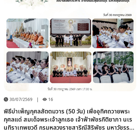
30/07/2569
|
16
พิธีบำเพ็ญกุศลสัตตมวาร (50 วัน) เพื่ออุทิศถวายพระ
กุศลแด่ สมเด็จพระเจ้าลูกเธอ เจ้าฟ้าพัชรกิติยาภา นเร
นทิราเทพยวดี กรมหลวงราชสาริณีสิริพัชร มหาวัชรราช
ธิดา