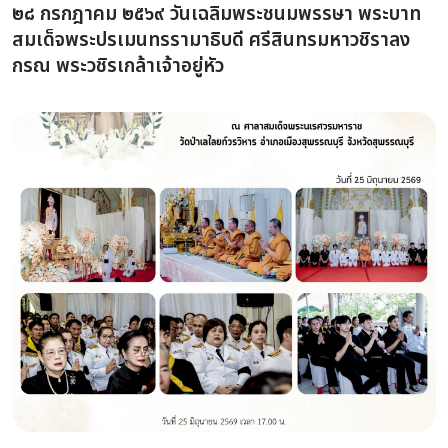
๒๘ กรกฎาคม ๒๕๖๙ วันเฉลิมพระชนมพรรษา พระบาท
สมเด็จพระปรเมนทรรามาธิบดี ศรีสินทรมหาวชิราลง
กรณ พระวชิรเกล้าเจ้าอยู่หัว