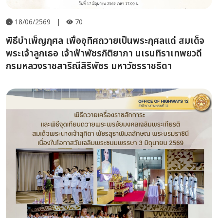
18/06/2569
|
70
พิธีบำเพ็ญกุศล เพื่ออุทิศถวายเป็นพระกุศลแด่ สมเด็จ
พระเจ้าลูกเธอ เจ้าฟ้าพัชรกิติยาภา นเรนทิราเทพยวดี
กรมหลวงราชสาริณีสิริพัชร มหาวัชรราชธิดา