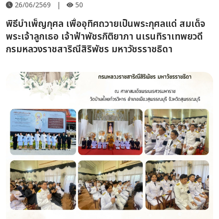
26/06/2569
|
50
พิธีบำเพ็ญกุศล เพื่ออุทิศถวายเป็นพระกุศลแด่ สมเด็จ
พระเจ้าลูกเธอ เจ้าฟ้าพัชรกิติยาภา นเรนทิราเทพยวดี
กรมหลวงราชสาริณีสิริพัชร มหาวัชรราชธิดา