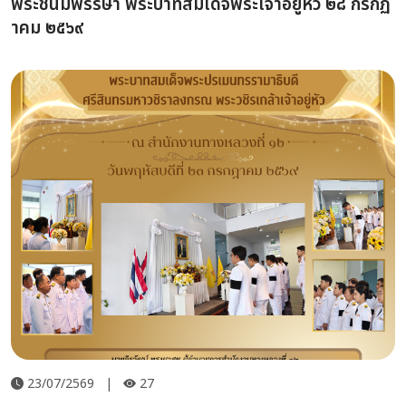
พระชนมพรรษา พระบาทสมเด็จพระเจ้าอยู่หัว ๒๘ กรกฏ
าคม ๒๕๖๙
23/07/2569
|
27